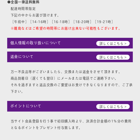
●全国一律送料無料
配達時間帯指定
下記の中からお選び頂けます。
［午前中］［14-16時］［16-18時］［18-20時］［19-21時］
※離島などはご希望の時間帯にお届け出来ない可能性もございます。
個人情報の取り扱いについて
詳しくはこちら >
返金について
詳しくはこちら >
万一不良品等がございましたら、交換または返金をさせて頂きます。
商品到着日（遅くても翌日）にメールまたは電話でご連絡下さい。
それを過ぎますと返品交換のご要望はお受けできなくなりますので、ご了承
下さい。
ポイントについて
詳しくはこちら >
当サイト会員登録を行う事で初回購入時より、決済合計金額の1％分の費用
となるポイントをプレゼント付与致します。