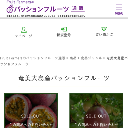
MENU
買い物かご
新規登録
マイページ
Fruit Farmersのパッションフルーツ通販
>
商品
>
商品ジャンル
>
奄美大島産パ
ッションフルーツ
奄美大島産パッションフルーツ
SOLD OUT
SOLD OUT
この商品へのお問い合わせ
この商品へのお問い合わせ