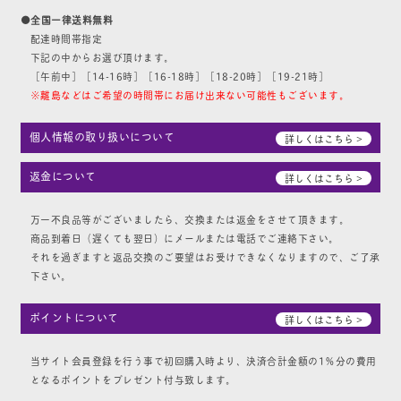
●全国一律送料無料
配達時間帯指定
下記の中からお選び頂けます。
［午前中］［14-16時］［16-18時］［18-20時］［19-21時］
※離島などはご希望の時間帯にお届け出来ない可能性もございます。
個人情報の取り扱いについて
詳しくはこちら >
返金について
詳しくはこちら >
万一不良品等がございましたら、交換または返金をさせて頂きます。
商品到着日（遅くても翌日）にメールまたは電話でご連絡下さい。
それを過ぎますと返品交換のご要望はお受けできなくなりますので、ご了承
下さい。
ポイントについて
詳しくはこちら >
当サイト会員登録を行う事で初回購入時より、決済合計金額の1％分の費用
となるポイントをプレゼント付与致します。