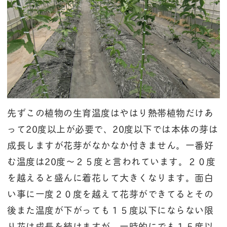
先ずこの植物の生育温度はやはり熱帯植物だけあ
って20度以上が必要で、20度以下では本体の芽は
成長しますが花芽がなかなか付きません。一番好
む温度は20度～２５度と言われています。２０度
を越えると盛んに着花して大きくなります。面白
い事に一度２０度を越えて花芽ができてるとその
後また温度が下がっても１５度以下にならない限
り花は成長を続けますが、一時的にでも１５度以